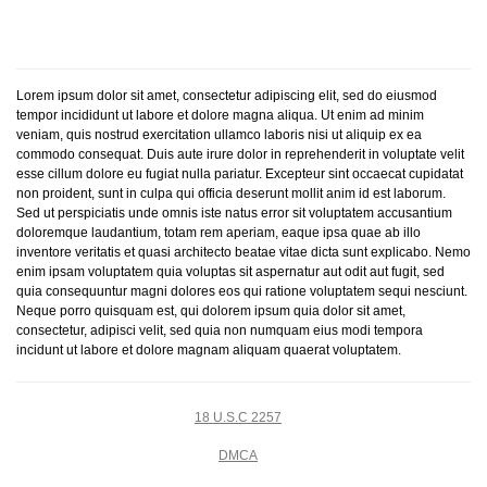
Lorem ipsum dolor sit amet, consectetur adipiscing elit, sed do eiusmod
tempor incididunt ut labore et dolore magna aliqua. Ut enim ad minim
veniam, quis nostrud exercitation ullamco laboris nisi ut aliquip ex ea
commodo consequat. Duis aute irure dolor in reprehenderit in voluptate velit
esse cillum dolore eu fugiat nulla pariatur. Excepteur sint occaecat cupidatat
non proident, sunt in culpa qui officia deserunt mollit anim id est laborum.
Sed ut perspiciatis unde omnis iste natus error sit voluptatem accusantium
doloremque laudantium, totam rem aperiam, eaque ipsa quae ab illo
inventore veritatis et quasi architecto beatae vitae dicta sunt explicabo. Nemo
enim ipsam voluptatem quia voluptas sit aspernatur aut odit aut fugit, sed
quia consequuntur magni dolores eos qui ratione voluptatem sequi nesciunt.
Neque porro quisquam est, qui dolorem ipsum quia dolor sit amet,
consectetur, adipisci velit, sed quia non numquam eius modi tempora
incidunt ut labore et dolore magnam aliquam quaerat voluptatem.
18 U.S.C 2257
DMCA