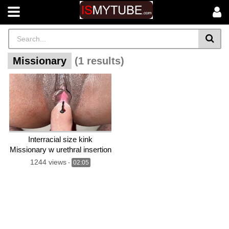
Missionary
(1 results)
Interracial size kink
Missionary w urethral insertion
in her. Female peehole play
1244 views
-
02:05
during sex