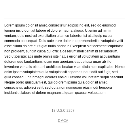
Lorem ipsum dolor sit amet, consectetur adipiscing elit, sed do eiusmod
tempor incididunt ut labore et dolore magna aliqua. Ut enim ad minim
veniam, quis nostrud exercitation ullamco laboris nisi ut aliquip ex ea
commodo consequat. Duis aute irure dolor in reprehenderit in voluptate velit
esse cillum dolore eu fugiat nulla pariatur. Excepteur sint occaecat cupidatat
non proident, sunt in culpa qui officia deserunt mollit anim id est laborum.
Sed ut perspiciatis unde omnis iste natus error sit voluptatem accusantium
doloremque laudantium, totam rem aperiam, eaque ipsa quae ab illo
inventore veritatis et quasi architecto beatae vitae dicta sunt explicabo. Nemo
enim ipsam voluptatem quia voluptas sit aspernatur aut odit aut fugit, sed
quia consequuntur magni dolores eos qui ratione voluptatem sequi nesciunt.
Neque porro quisquam est, qui dolorem ipsum quia dolor sit amet,
consectetur, adipisci velit, sed quia non numquam eius modi tempora
incidunt ut labore et dolore magnam aliquam quaerat voluptatem.
18 U.S.C 2257
DMCA