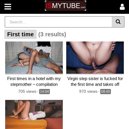
First time
(3 results)
First times in a hotel with my
Virgin step sister is fucked for
stepmother – compilation
the first time and takes off
condom, risky creampie
705 views
970 views
-
14:04
-
08:45