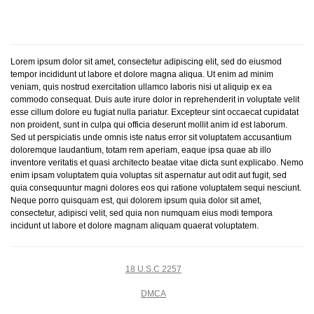
Lorem ipsum dolor sit amet, consectetur adipiscing elit, sed do eiusmod
tempor incididunt ut labore et dolore magna aliqua. Ut enim ad minim
veniam, quis nostrud exercitation ullamco laboris nisi ut aliquip ex ea
commodo consequat. Duis aute irure dolor in reprehenderit in voluptate velit
esse cillum dolore eu fugiat nulla pariatur. Excepteur sint occaecat cupidatat
non proident, sunt in culpa qui officia deserunt mollit anim id est laborum.
Sed ut perspiciatis unde omnis iste natus error sit voluptatem accusantium
doloremque laudantium, totam rem aperiam, eaque ipsa quae ab illo
inventore veritatis et quasi architecto beatae vitae dicta sunt explicabo. Nemo
enim ipsam voluptatem quia voluptas sit aspernatur aut odit aut fugit, sed
quia consequuntur magni dolores eos qui ratione voluptatem sequi nesciunt.
Neque porro quisquam est, qui dolorem ipsum quia dolor sit amet,
consectetur, adipisci velit, sed quia non numquam eius modi tempora
incidunt ut labore et dolore magnam aliquam quaerat voluptatem.
18 U.S.C 2257
DMCA