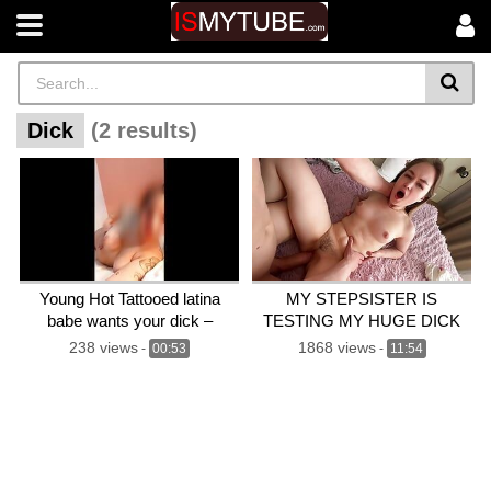
Dick
(2 results)
Young Hot Tattooed latina
MY STEPSISTER IS
babe wants your dick –
TESTING MY HUGE DICK
emilygintonic
AND COMMENTING ON IT
238 views
1868 views
-
00:53
-
11:54