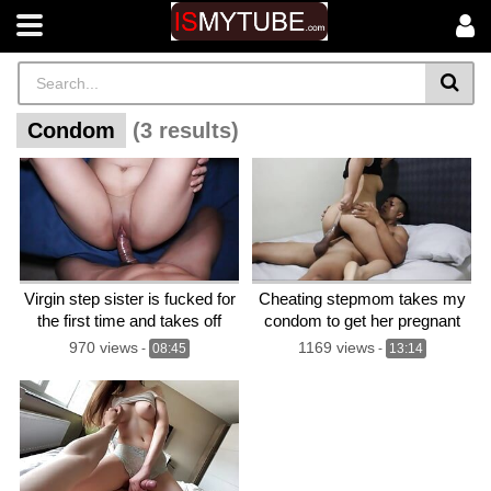
Condom
(3 results)
Virgin step sister is fucked for
Cheating stepmom takes my
the first time and takes off
condom to get her pregnant
condom, risky creampie
970 views
1169 views
-
08:45
-
13:14