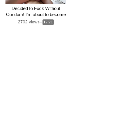
Decided to Fuck Without
Condom! I’m about to become
a father – ViaHub
2702 views
-
12:21