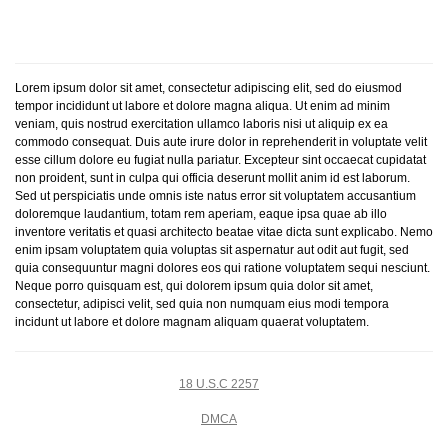
Lorem ipsum dolor sit amet, consectetur adipiscing elit, sed do eiusmod
tempor incididunt ut labore et dolore magna aliqua. Ut enim ad minim
veniam, quis nostrud exercitation ullamco laboris nisi ut aliquip ex ea
commodo consequat. Duis aute irure dolor in reprehenderit in voluptate velit
esse cillum dolore eu fugiat nulla pariatur. Excepteur sint occaecat cupidatat
non proident, sunt in culpa qui officia deserunt mollit anim id est laborum.
Sed ut perspiciatis unde omnis iste natus error sit voluptatem accusantium
doloremque laudantium, totam rem aperiam, eaque ipsa quae ab illo
inventore veritatis et quasi architecto beatae vitae dicta sunt explicabo. Nemo
enim ipsam voluptatem quia voluptas sit aspernatur aut odit aut fugit, sed
quia consequuntur magni dolores eos qui ratione voluptatem sequi nesciunt.
Neque porro quisquam est, qui dolorem ipsum quia dolor sit amet,
consectetur, adipisci velit, sed quia non numquam eius modi tempora
incidunt ut labore et dolore magnam aliquam quaerat voluptatem.
18 U.S.C 2257
DMCA