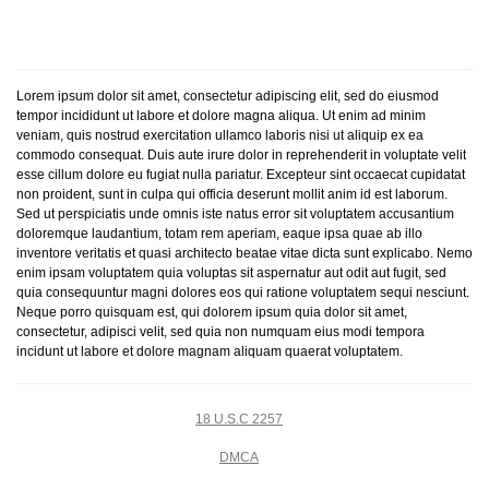
Lorem ipsum dolor sit amet, consectetur adipiscing elit, sed do eiusmod
tempor incididunt ut labore et dolore magna aliqua. Ut enim ad minim
veniam, quis nostrud exercitation ullamco laboris nisi ut aliquip ex ea
commodo consequat. Duis aute irure dolor in reprehenderit in voluptate velit
esse cillum dolore eu fugiat nulla pariatur. Excepteur sint occaecat cupidatat
non proident, sunt in culpa qui officia deserunt mollit anim id est laborum.
Sed ut perspiciatis unde omnis iste natus error sit voluptatem accusantium
doloremque laudantium, totam rem aperiam, eaque ipsa quae ab illo
inventore veritatis et quasi architecto beatae vitae dicta sunt explicabo. Nemo
enim ipsam voluptatem quia voluptas sit aspernatur aut odit aut fugit, sed
quia consequuntur magni dolores eos qui ratione voluptatem sequi nesciunt.
Neque porro quisquam est, qui dolorem ipsum quia dolor sit amet,
consectetur, adipisci velit, sed quia non numquam eius modi tempora
incidunt ut labore et dolore magnam aliquam quaerat voluptatem.
18 U.S.C 2257
DMCA