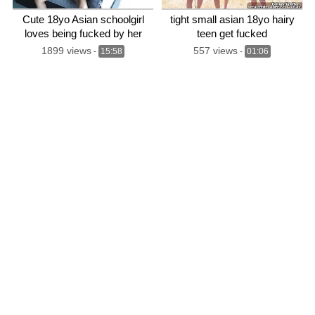
Cute 18yo Asian schoolgirl
tight small asian 18yo hairy
loves being fucked by her
teen get fucked
English teacher – after sex
1899 views
557 views
-
15:58
-
01:06
she plays with his cum on her
tiny tits