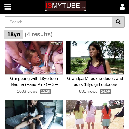
18yo
(4 results)
Gangbang with 18yo teen
Grandpa Mireck seduces and
Nadine (Paris Pink) – 2 –
fucks 18yo girl outdoors
Trailer
1083 views
881 views
-
12:29
-
24:59