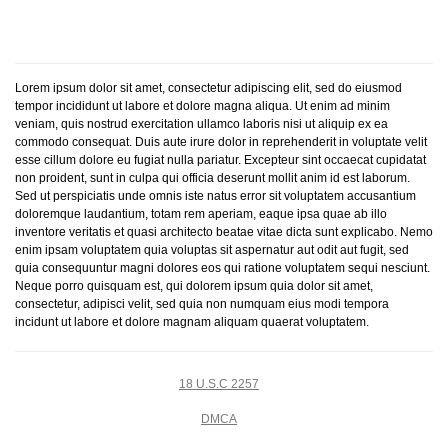
Lorem ipsum dolor sit amet, consectetur adipiscing elit, sed do eiusmod
tempor incididunt ut labore et dolore magna aliqua. Ut enim ad minim
veniam, quis nostrud exercitation ullamco laboris nisi ut aliquip ex ea
commodo consequat. Duis aute irure dolor in reprehenderit in voluptate velit
esse cillum dolore eu fugiat nulla pariatur. Excepteur sint occaecat cupidatat
non proident, sunt in culpa qui officia deserunt mollit anim id est laborum.
Sed ut perspiciatis unde omnis iste natus error sit voluptatem accusantium
doloremque laudantium, totam rem aperiam, eaque ipsa quae ab illo
inventore veritatis et quasi architecto beatae vitae dicta sunt explicabo. Nemo
enim ipsam voluptatem quia voluptas sit aspernatur aut odit aut fugit, sed
quia consequuntur magni dolores eos qui ratione voluptatem sequi nesciunt.
Neque porro quisquam est, qui dolorem ipsum quia dolor sit amet,
consectetur, adipisci velit, sed quia non numquam eius modi tempora
incidunt ut labore et dolore magnam aliquam quaerat voluptatem.
18 U.S.C 2257
DMCA