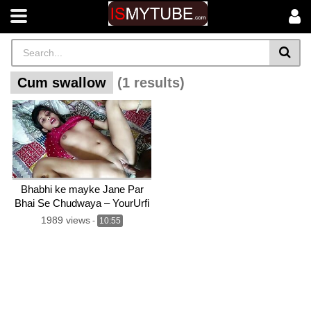
Cum swallow
(1 results)
Bhabhi ke mayke Jane Par
Bhai Se Chudwaya – YourUrfi
Cum Swallowing
1989 views
-
10:55