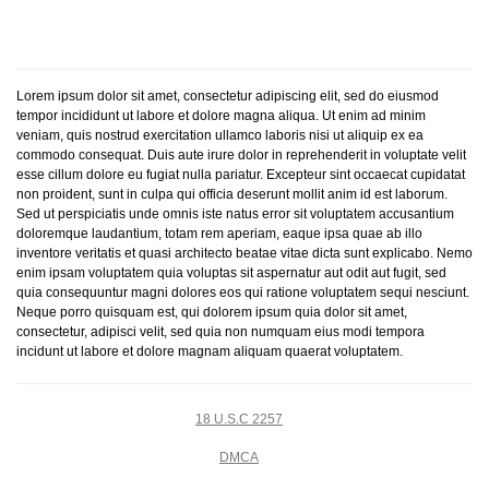
Lorem ipsum dolor sit amet, consectetur adipiscing elit, sed do eiusmod
tempor incididunt ut labore et dolore magna aliqua. Ut enim ad minim
veniam, quis nostrud exercitation ullamco laboris nisi ut aliquip ex ea
commodo consequat. Duis aute irure dolor in reprehenderit in voluptate velit
esse cillum dolore eu fugiat nulla pariatur. Excepteur sint occaecat cupidatat
non proident, sunt in culpa qui officia deserunt mollit anim id est laborum.
Sed ut perspiciatis unde omnis iste natus error sit voluptatem accusantium
doloremque laudantium, totam rem aperiam, eaque ipsa quae ab illo
inventore veritatis et quasi architecto beatae vitae dicta sunt explicabo. Nemo
enim ipsam voluptatem quia voluptas sit aspernatur aut odit aut fugit, sed
quia consequuntur magni dolores eos qui ratione voluptatem sequi nesciunt.
Neque porro quisquam est, qui dolorem ipsum quia dolor sit amet,
consectetur, adipisci velit, sed quia non numquam eius modi tempora
incidunt ut labore et dolore magnam aliquam quaerat voluptatem.
18 U.S.C 2257
DMCA