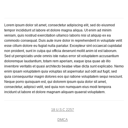
Lorem ipsum dolor sit amet, consectetur adipiscing elit, sed do eiusmod
tempor incididunt ut labore et dolore magna aliqua. Ut enim ad minim
veniam, quis nostrud exercitation ullamco laboris nisi ut aliquip ex ea
commodo consequat. Duis aute irure dolor in reprehenderit in voluptate velit
esse cillum dolore eu fugiat nulla pariatur. Excepteur sint occaecat cupidatat
non proident, sunt in culpa qui officia deserunt mollit anim id est laborum.
Sed ut perspiciatis unde omnis iste natus error sit voluptatem accusantium
doloremque laudantium, totam rem aperiam, eaque ipsa quae ab illo
inventore veritatis et quasi architecto beatae vitae dicta sunt explicabo. Nemo
enim ipsam voluptatem quia voluptas sit aspernatur aut odit aut fugit, sed
quia consequuntur magni dolores eos qui ratione voluptatem sequi nesciunt.
Neque porro quisquam est, qui dolorem ipsum quia dolor sit amet,
consectetur, adipisci velit, sed quia non numquam eius modi tempora
incidunt ut labore et dolore magnam aliquam quaerat voluptatem.
18 U.S.C 2257
DMCA