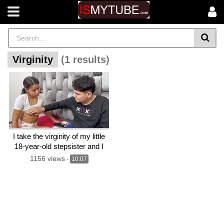
Virginity
(1 results)
I take the virginity of my little
18-year-old stepsister and I
come inside her
1156 views
-
10:07