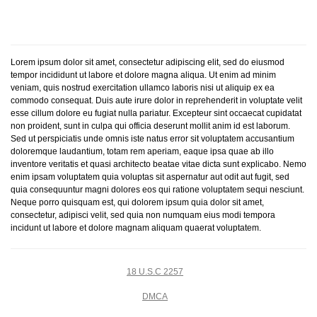
Lorem ipsum dolor sit amet, consectetur adipiscing elit, sed do eiusmod
tempor incididunt ut labore et dolore magna aliqua. Ut enim ad minim
veniam, quis nostrud exercitation ullamco laboris nisi ut aliquip ex ea
commodo consequat. Duis aute irure dolor in reprehenderit in voluptate velit
esse cillum dolore eu fugiat nulla pariatur. Excepteur sint occaecat cupidatat
non proident, sunt in culpa qui officia deserunt mollit anim id est laborum.
Sed ut perspiciatis unde omnis iste natus error sit voluptatem accusantium
doloremque laudantium, totam rem aperiam, eaque ipsa quae ab illo
inventore veritatis et quasi architecto beatae vitae dicta sunt explicabo. Nemo
enim ipsam voluptatem quia voluptas sit aspernatur aut odit aut fugit, sed
quia consequuntur magni dolores eos qui ratione voluptatem sequi nesciunt.
Neque porro quisquam est, qui dolorem ipsum quia dolor sit amet,
consectetur, adipisci velit, sed quia non numquam eius modi tempora
incidunt ut labore et dolore magnam aliquam quaerat voluptatem.
18 U.S.C 2257
DMCA