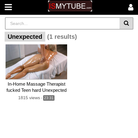
Unexpected
(1 results)
In-Home Massage Therapist
fucked Teen hard Unexpected
Sex
1815 views
-
23:31