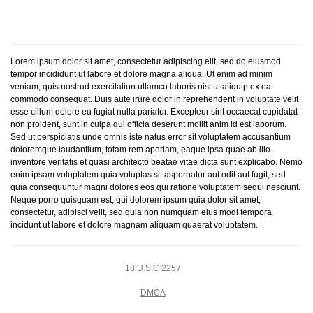
Lorem ipsum dolor sit amet, consectetur adipiscing elit, sed do eiusmod
tempor incididunt ut labore et dolore magna aliqua. Ut enim ad minim
veniam, quis nostrud exercitation ullamco laboris nisi ut aliquip ex ea
commodo consequat. Duis aute irure dolor in reprehenderit in voluptate velit
esse cillum dolore eu fugiat nulla pariatur. Excepteur sint occaecat cupidatat
non proident, sunt in culpa qui officia deserunt mollit anim id est laborum.
Sed ut perspiciatis unde omnis iste natus error sit voluptatem accusantium
doloremque laudantium, totam rem aperiam, eaque ipsa quae ab illo
inventore veritatis et quasi architecto beatae vitae dicta sunt explicabo. Nemo
enim ipsam voluptatem quia voluptas sit aspernatur aut odit aut fugit, sed
quia consequuntur magni dolores eos qui ratione voluptatem sequi nesciunt.
Neque porro quisquam est, qui dolorem ipsum quia dolor sit amet,
consectetur, adipisci velit, sed quia non numquam eius modi tempora
incidunt ut labore et dolore magnam aliquam quaerat voluptatem.
18 U.S.C 2257
DMCA