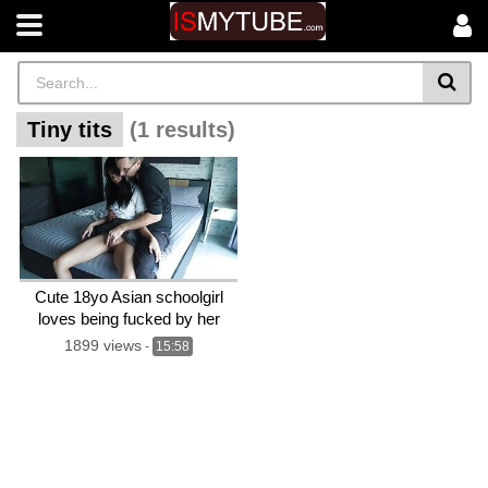
Tiny tits
(1 results)
Cute 18yo Asian schoolgirl
loves being fucked by her
English teacher – after sex
1899 views
-
15:58
she plays with his cum on her
tiny tits