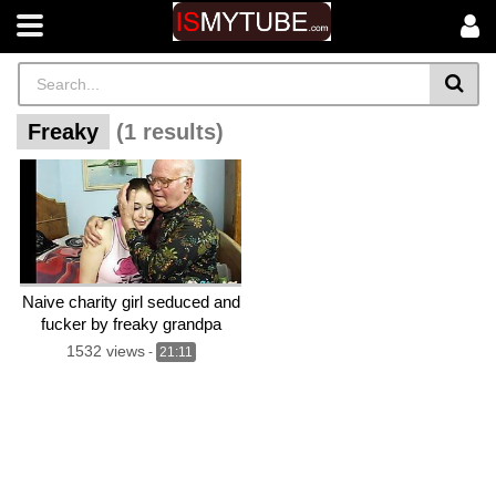
Freaky
(1 results)
Naive charity girl seduced and
fucker by freaky grandpa
Mireck
1532 views
-
21:11