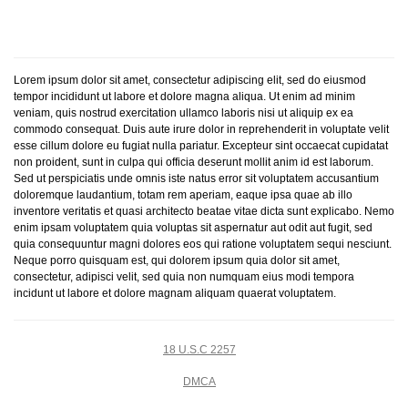
Lorem ipsum dolor sit amet, consectetur adipiscing elit, sed do eiusmod
tempor incididunt ut labore et dolore magna aliqua. Ut enim ad minim
veniam, quis nostrud exercitation ullamco laboris nisi ut aliquip ex ea
commodo consequat. Duis aute irure dolor in reprehenderit in voluptate velit
esse cillum dolore eu fugiat nulla pariatur. Excepteur sint occaecat cupidatat
non proident, sunt in culpa qui officia deserunt mollit anim id est laborum.
Sed ut perspiciatis unde omnis iste natus error sit voluptatem accusantium
doloremque laudantium, totam rem aperiam, eaque ipsa quae ab illo
inventore veritatis et quasi architecto beatae vitae dicta sunt explicabo. Nemo
enim ipsam voluptatem quia voluptas sit aspernatur aut odit aut fugit, sed
quia consequuntur magni dolores eos qui ratione voluptatem sequi nesciunt.
Neque porro quisquam est, qui dolorem ipsum quia dolor sit amet,
consectetur, adipisci velit, sed quia non numquam eius modi tempora
incidunt ut labore et dolore magnam aliquam quaerat voluptatem.
18 U.S.C 2257
DMCA