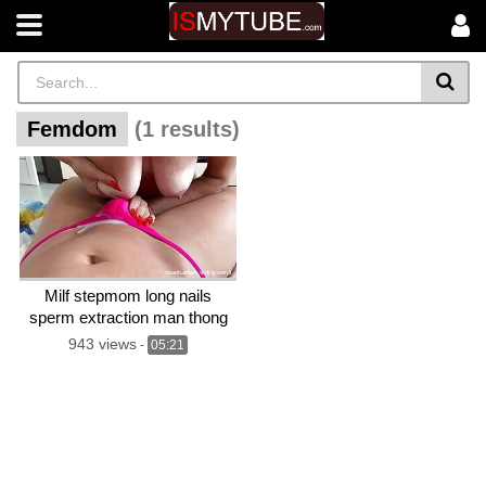
Femdom
(1 results)
Milf stepmom long nails
sperm extraction man thong
femdom asmr fetish
943 views
-
05:21