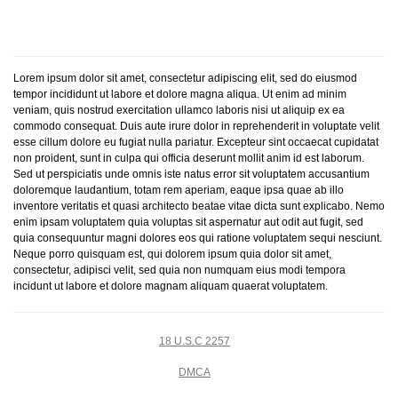
Lorem ipsum dolor sit amet, consectetur adipiscing elit, sed do eiusmod
tempor incididunt ut labore et dolore magna aliqua. Ut enim ad minim
veniam, quis nostrud exercitation ullamco laboris nisi ut aliquip ex ea
commodo consequat. Duis aute irure dolor in reprehenderit in voluptate velit
esse cillum dolore eu fugiat nulla pariatur. Excepteur sint occaecat cupidatat
non proident, sunt in culpa qui officia deserunt mollit anim id est laborum.
Sed ut perspiciatis unde omnis iste natus error sit voluptatem accusantium
doloremque laudantium, totam rem aperiam, eaque ipsa quae ab illo
inventore veritatis et quasi architecto beatae vitae dicta sunt explicabo. Nemo
enim ipsam voluptatem quia voluptas sit aspernatur aut odit aut fugit, sed
quia consequuntur magni dolores eos qui ratione voluptatem sequi nesciunt.
Neque porro quisquam est, qui dolorem ipsum quia dolor sit amet,
consectetur, adipisci velit, sed quia non numquam eius modi tempora
incidunt ut labore et dolore magnam aliquam quaerat voluptatem.
18 U.S.C 2257
DMCA